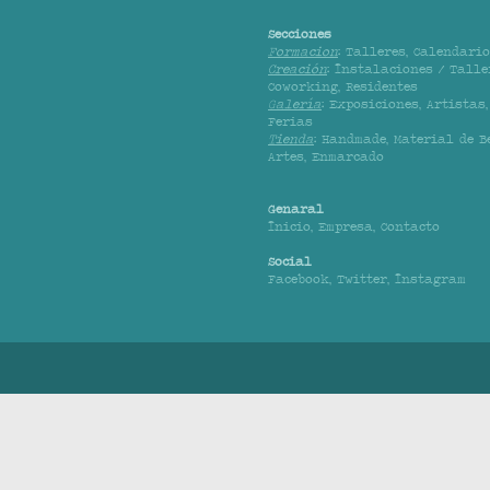
Secciones
Formacion
:
Talleres
,
Calendario
Creación
:
Instalaciones / Talle
Coworking
,
Residentes
Galería
:
Exposiciones
,
Artistas
Ferias
Tienda
:
Handmade
,
Material de B
Artes
,
Enmarcado
Genaral
Inicio
,
Empresa
,
Contacto
Social
Facebook
,
Twitter
,
Instagram