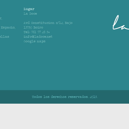
Lugar
La Doce
r
,
Avd Constitucion nº12, Bajo
,
Espacio
,
15930 Boiro
Tel: 981 97 28 54
ellas
info@ladoce.net
Google maps
Todos los derechos reservados. 2015.