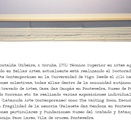
ntaíña (Ribeira, A Coruña, 1991) Técnico Superior en Artes a
o en Bellas Artes, actualmente está realizando el Doctorad
te Contemporáneo en la Universidad de Vigo. Desde el 2016 h
nes colectivas, todas ellas dentro de la comunidad autónom
Gravado de Artes, Casa das Campás en Pontevedra, Museo de P
o Morrazo, etc. Ha realizado varias exposiciones individua
 (Latamuda Arte Contemporaneo) como The Waiting Room, Escuc
La fragilidad de la memoria (Palacete das Mendoza en Ponteved
ones particulares y Fundaciones: Museo del Grabado y Estamp
ción Paco Lareo, Vila de cruces, Pontevedra.