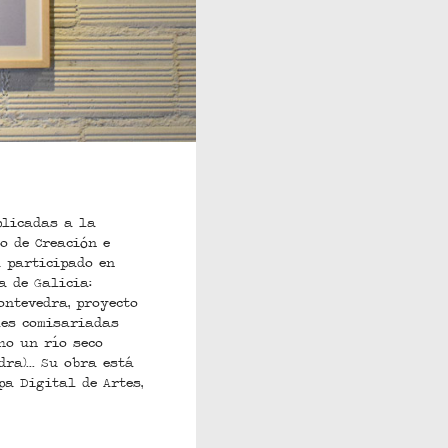
plicadas a la
o de Creación e
a participado en
a de Galicia:
ontevedra, proyecto
les comisariadas
ho un río seco
ra)... Su obra está
a Digital de Artes,